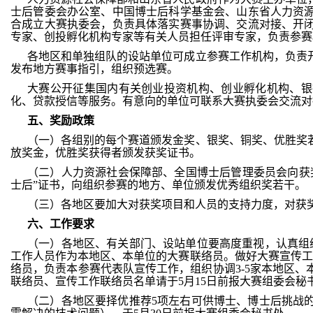
士后管委会办公室、中国博士后科学基金会、山东省人力资
合成立大赛执委会，负责具体落实赛事协调、交流对接、开
专家、创投孵化机构专家等有关人员担任评审专家，负责参赛
各地区和单独组队的设站单位可成立参赛工作机构，负责
发布地方赛事指引，组织预选赛。
大赛公开征集国内有关创业投资机构、创业孵化机构、银
化、贷款授信等服务。有意向的单位可联系大赛执委会交流对
五
、
奖励
政策
（一）各组别的每个赛道颁发金奖、银奖、铜奖、优胜奖若
放奖金，优胜奖获得者颁发获奖证书。
（二）人力资源社会保障部、全国博士后管理委员会向获
士后”证书，向组织参赛的地方、单位颁发优秀组织奖若干。
（三）各地区要加大对获奖项目和人员的支持力度，对获
六
、
工作
要求
（一）各地区、有关部门、设站单位要高度重视，认真组
工作人员作为本地区、本单位的大赛联络员。做好大赛宣传工
络员，负责本参赛代表队宣传工作，组织协调3-5家本地区
联络员、宣传工作联络员名单请于5月15日前报大赛组委会秘
（二）各地区要择优推荐5项左右可供博士、博士后挑战