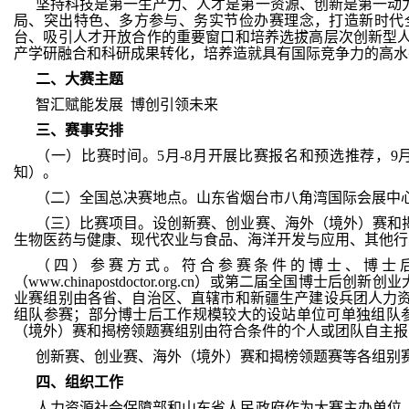
坚持科技是第一生产力、人才是第一资源、创新是第一动
局、突出特色、多方参与、务实节俭办赛理念，打造新时代
台、吸引人才开放合作的重要窗口和培养选拔高层次创新型
产学研融合和科研成果转化，培养造就具有国际竞争力的高水
二
、
大
赛
主题
智汇赋能发展 博创引领未来
三
、
赛
事
安排
（一）比赛时间。5月-8月开展比赛报名和预选推荐，
知）。
（二）全国总决赛地点。山东省烟台市八角湾国际会展中
（三）比赛项目。设创新赛、创业赛、海外（境外）赛和
生物医药与健康、现代农业与食品、海洋开发与应用、其他行
（四）参赛方式。符合参赛条件的博士、博士后
（www.chinapostdoctor.org.cn）或第二届全国博士
业赛组别由各省、自治区、直辖市和新疆生产建设兵团人力
组队参赛；部分博士后工作规模较大的设站单位可单独组队
（境外）赛和揭榜领题赛组别由符合条件的个人或团队自主报
创新赛、创业赛、海外（境外）赛和揭榜领题赛等各组别
四
、
组织
工作
人力资源社会保障部和山东省人民政府作为大赛主办单位