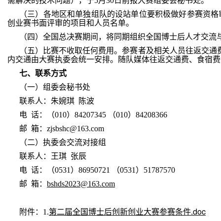
需解决的技术问题），于5月30日前报大赛组委会秘书处。
（三）各地区和单独组队的设站单位要积极做好参赛资格
创业赛书面评审的项目和人员名单。
（四）全国总决赛期间，将同期组织全国博士后人才交流
（五）比赛不收取任何费用。参赛者及相关人员往返交通
内交通由大赛执委会统一安排。随队媒体往返交通费、食宿费
七
、
联系
方式
（一）组委会秘书处
联系人：朱婉琪 陈波
电 话：（010）84207345 （010）84208366
邮 箱：zjsbshc@163.com
（二）执委会交流对接组
联系人：王琪 张辰
电 话：（0531）86950721 （0531）51787570
邮 箱：
bshds2023@163.com
第二届全国博士后创新创业大赛参赛条件.doc
附件：1.